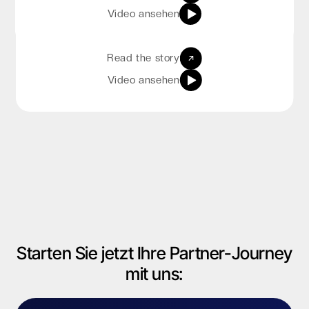
Enterprise-Sicherheit, nahtlose Integration und
Video ansehen
einfache Bereitstellung und das alles zu einem
Bruchteil der Kosten globaler Hyperscaler."
Read the story
Video ansehen
Starten Sie jetzt Ihre Partner-Journey
Slide 1 of 2.
mit uns: