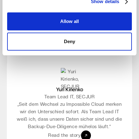
Show details
Osman Hasanovic
„Impossible Cloud ist die ideale Wahl für
Kunden, die Kosteneffizienz suchen, ohne
Sales Manager, DSD Europe
"Es ist ein sehr einfaches, benutzerfreundliches
Kompromisse bei Compliance, Sicherheit und
Allow all
Produkt: Man legt einfach ein Konto an, loggt
Zuverlässigkeit einzugehen.“
sich ein, erstellt seinen Storage und integriert
Read the story
ihn mit verschiedenen Cloud-Backup-
Deny
Video ansehen
Lösungen."
Read the story
Video ansehen
Yuri Kirienko
Team Lead IT, SECJUR
„Seit dem Wechsel zu Impossible Cloud merken
Nikolaos Anagnostopoulos
wir den Unterschied sofort. Als Team Lead IT
weiß ich, dass unsere Daten sicher sind und die
Cloud Product Manager, interworks.cloud
"Impossible Cloud ist DSGVO-konform, das steht
Backup-Due-Diligence mühelos läuft.“
für uns an erster Stelle, dazu kommen
Read the story