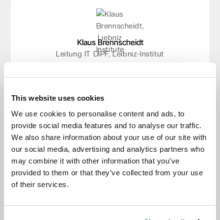
Klaus Brennscheidt
Kristian Krause
Leitung IT DIPF, Leibniz-Institut
Director, TAROX Data
„Mit Impossible Cloud haben wir einen Partner,
"Das Rechenzentrum in Frankfurt gibt uns
der unsere Anforderungen an DSGVO perfekt
Sicherheit: Die Infrastruktur ist neu,
hochskalierbar und leistungsstark. Wenn wir mit
erfüllt und uns viele Compliance-Diskussionen
This website uses cookies
unseren Partnern über Daten sprechen, können
erspart – und das zu fairen Preisen.“
wir ruhig schlafen, weil wir wissen, dass die
We use cookies to personalise content and ads, to
Read the story
Daten in guten Händen sind."
provide social media features and to analyse our traffic.
Video ansehen
We also share information about your use of our site with
Read the story
our social media, advertising and analytics partners who
Video ansehen
may combine it with other information that you’ve
provided to them or that they’ve collected from your use
of their services.
Patrick Cutajar
Managing Director, Eyetech Ltd