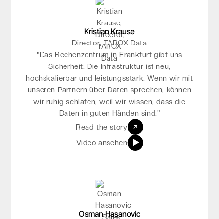
Klaus Brennscheidt
Kristian Krause
Leitung IT DIPF, Leibniz-Institut
Director, TAROX Data
„Mit Impossible Cloud haben wir einen Partner,
"Das Rechenzentrum in Frankfurt gibt uns
der unsere Anforderungen an DSGVO perfekt
Sicherheit: Die Infrastruktur ist neu,
hochskalierbar und leistungsstark. Wenn wir mit
erfüllt und uns viele Compliance-Diskussionen
unseren Partnern über Daten sprechen, können
erspart – und das zu fairen Preisen.“
wir ruhig schlafen, weil wir wissen, dass die
Read the story
Daten in guten Händen sind."
Video ansehen
Read the story
Video ansehen
Patrick Cutajar
Managing Director, Eyetech Ltd
Osman Hasanovic
„Impossible Cloud ist die ideale Wahl für