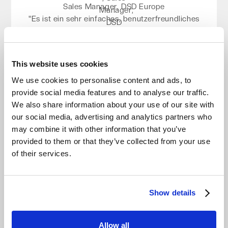
Kunden, die Kosteneffizienz suchen, ohne
Sales Manager, DSD Europe
"Es ist ein sehr einfaches, benutzerfreundliches
Kompromisse bei Compliance, Sicherheit und
Produkt: Man legt einfach ein Konto an, loggt
Zuverlässigkeit einzugehen.“
sich ein, erstellt seinen Storage und integriert
Read the story
ihn mit verschiedenen Cloud-Backup-
Video ansehen
This website uses cookies
Lösungen."
We use cookies to personalise content and ads, to
Read the story
provide social media features and to analyse our traffic.
Video ansehen
We also share information about your use of our site with
our social media, advertising and analytics partners who
may combine it with other information that you’ve
Yuri Kirienko
provided to them or that they’ve collected from your use
Team Lead IT, SECJUR
of their services.
„Seit dem Wechsel zu Impossible Cloud merken
Nikolaos Anagnostopoulos
wir den Unterschied sofort. Als Team Lead IT
weiß ich, dass unsere Daten sicher sind und die
Cloud Product Manager, interworks.cloud
Show details
"Impossible Cloud ist DSGVO-konform, das steht
Backup-Due-Diligence mühelos läuft.“
für uns an erster Stelle, dazu kommen
Read the story
Enterprise-Sicherheit, nahtlose Integration und
Allow all
Video ansehen