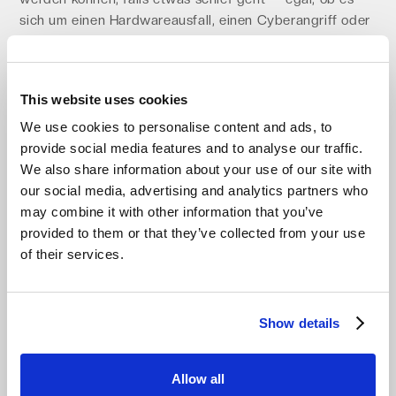
sich um einen Hardwareausfall, einen Cyberangriff oder
menschliches Versagen handelt.
Aus diesem Grund werden Hybrid-Cloud-Lösungen zum
neuen Standard. Diese kombinieren lokalen Speicher (für
This website uses cookies
Kontrolle und schnellen Zugriff) mit Cloud-basierten
Backups (für Sicherheit und Flexibilität). Es ist das
We use cookies to personalise content and ads, to
Beste aus beiden Welten: schnell, sicher und immer
provide social media features and to analyse our traffic.
verfügbar.
We also share information about your use of our site with
Lesen Sie mehr über Datensouveränität in der Cloud:
our social media, advertising and analytics partners who
Europas Antwort auf die Abhängigkeit von
may combine it with other information that you’ve
Technologiegiganten — Aufbau sicherer und souveräner
provided to them or that they’ve collected from your use
Clouds
of their services.
Zukunftsfähige Cloud, gebaut für
Europa
Show details
Mit Impossible Cloud erhalten Sie nicht nur einen
Speicheranbieter, sondern einen Partner, der für die
Allow all