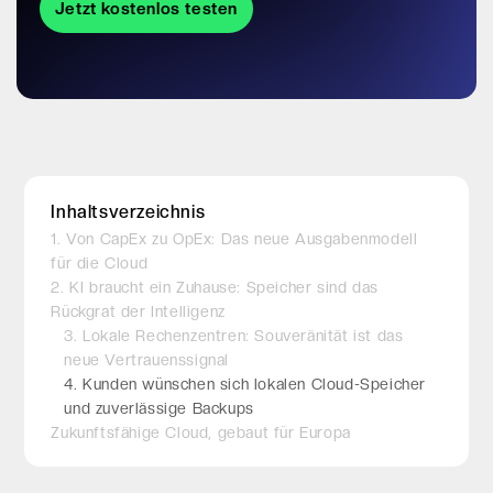
Jetzt kostenlos testen
Inhaltsverzeichnis
1. Von CapEx zu OpEx: Das neue Ausgabenmodell
für die Cloud
2. KI braucht ein Zuhause: Speicher sind das
Rückgrat der Intelligenz
3. Lokale Rechenzentren: Souveränität ist das
neue Vertrauenssignal
4. Kunden wünschen sich lokalen Cloud-Speicher
und zuverlässige Backups
Zukunftsfähige Cloud, gebaut für Europa