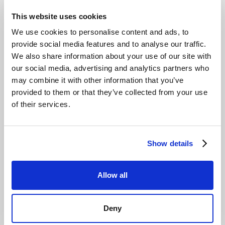
Anbieter die Gunst der Stunde nutzen können — es geht
This website uses cookies
darum, wie schnell sie handeln werden, um diesen
Vorteil zu nutzen.
We use cookies to personalise content and ads, to
provide social media features and to analyse our traffic.
We also share information about your use of our site with
our social media, advertising and analytics partners who
may combine it with other information that you’ve
provided to them or that they’ve collected from your use
Wünschen Sie weitere
of their services.
Informationen?
Senden Sie uns eine Nachricht und unsere
Show details
Experten werden sich in Kürze bei Ihnen melden.
Allow all
Jetzt beraten lassen
Deny