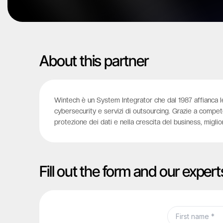
About this partner
Wintech è un System Integrator che dal 1987 affianca le 
cybersecurity e servizi di outsourcing. Grazie a compet
protezione dei dati e nella crescita del business, miglio
Fill out the form and our expert