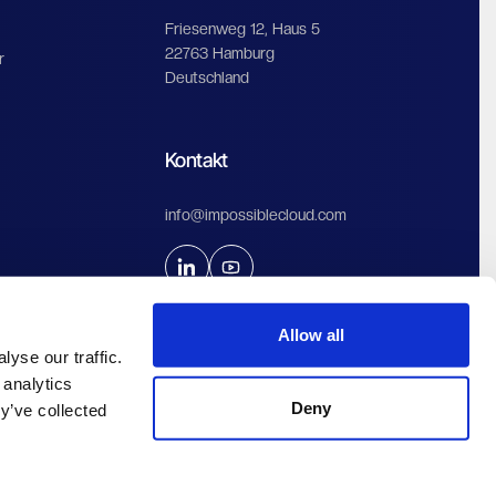
Friesenweg 12, Haus 5
22763 Hamburg
r
Deutschland
Kontakt
info@impossiblecloud.com
Allow all
yse our traffic.
 analytics
Deny
y’ve collected
Impressum & Datenschutz
AGBs
Nutzungsbedingungen