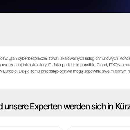
rozwiązań cyberbezpieczeństwa i skalowalnych usług chmurowych. Koncen
owoczesnej infrastruktury IT. Jako partner Impossible Cloud, ITXON umoż
w Europie. Dzięki temu przedsiębiorstwa mogą zapewnić swoim danym na
d unsere Experten werden sich in Kür