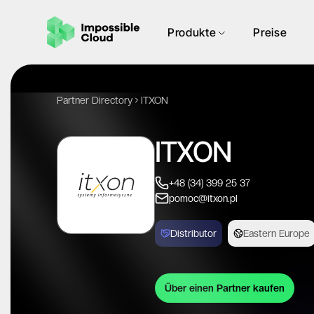
Produkte
Preise
Partner Directory
ITXON
ITXON
+48 (34) 399 25 37
pomoc@itxon.pl
Distributor
Eastern Europe
Über einen Partner kaufen