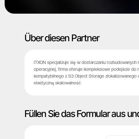
Über diesen Partner
ITXON specjalizuje się w dostarczaniu rozbudowanych 
operacyjnej, firma oferuje kompleksowe podejście do n
kompatybilnego z S3 Object Storage zlokalizowanego 
elastyczną skalowalność.
Füllen Sie das Formular aus un