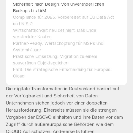
Sicherheit nach Design: Von unveränderlichen
Backups bis IAM
Compliance für 2025: Vorbereitet auf EU Data Act
und NIS-2
Wirtschaftlichkeit neu definiert: Das Ende
versteckter Kosten
Partner-Ready: Wertschöpfung für MSPs und
Systemhäuser
Praktische Umsetzung: Migration zu einem
souveränen Objektspeicher
Fazit: Die strategische Entscheidung für Europas
Cloud
Die digitale Transformation in Deutschland basiert auf
der Verfügbarkeit und Sicherheit von Daten.
Unternehmen stehen jedoch vor einer doppelten
Herausforderung: Einerseits müssen sie die strengen
Vorgaben der DSGVO einhalten und ihre Daten vor dem
Zugriff durch außereuropäische Behörden wie dem
CLOUD Act schützen. Andererseits führen