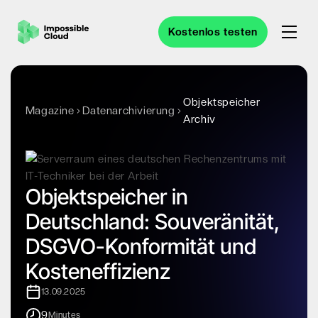
Kostenlos testen
Objektspeicher
Magazine
Datenarchivierung
Archiv
Objektspeicher in
Deutschland: Souveränität,
DSGVO-Konformität und
Kosteneffizienz
13.09.2025
9
Minutes