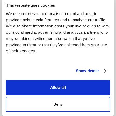
Für Managed Service Provider (MSPs) und Reseller ist
This website uses cookies
ein vorhersagbares Kostenmodell die Basis für profitable
We use cookies to personalise content and ads, to
Dienstleistungen wie Backup-as-a-Service (BaaS) oder
provide social media features and to analyse our traffic.
Archivierung. Ohne Egress- und API-Gebühren lassen
We also share information about your use of our site with
sich stabile und verteidigungsfähige Margen von über 25
our social media, advertising and analytics partners who
% realisieren. Eine partnerfreundliche Plattform bietet
may combine it with other information that you’ve
zudem entscheidende Werkzeuge für Effizienz und
provided to them or that they’ve collected from your use
Skalierung. Dazu gehören eine mandantenfähige
of their services.
Verwaltungskonsole mit RBAC und MFA, vollständige
Automatisierung über API und CLI sowie detaillierte
Reporting-Funktionen. Der schnelle Onboarding-Prozess
und der lokale Zugang über Distributoren wie api in
Show details
Deutschland ermöglichen es Partnern, DSGVO-konforme
Cloud-Sicherungslösungen
innerhalb von 24 Stunden für
Allow all
ihre Kunden bereitzustellen.
Praktische Umsetzung: Migration zu
Deny
einem souveränen Objektspeicher