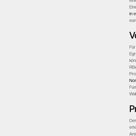
ein
Ei
in 
eur
V
Für
Egr
kön
RBA
Pro
Nor
Fun
Wah
P
Der
erl
Ans