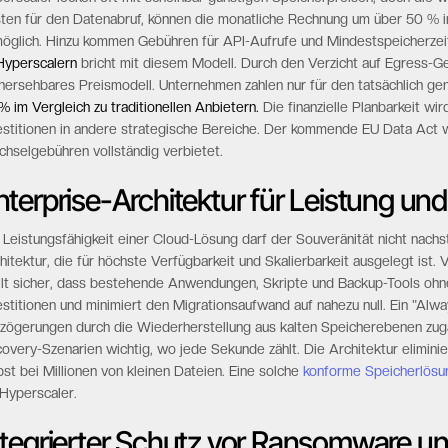
ten für den Datenabruf, können die monatliche Rechnung um über 50 % 
öglich. Hinzu kommen Gebühren für API-Aufrufe und Mindestspeicherzeit
Hyperscalern
bricht mit diesem Modell. Durch den Verzicht auf Egress-Ge
hersehbares Preismodell. Unternehmen zahlen nur für den tatsächlich ge
% im Vergleich zu traditionellen Anbietern.
Die finanzielle Planbarkeit wi
estitionen in andere strategische Bereiche. Der kommende EU Data Act w
hselgebühren vollständig verbietet.
nterprise-Architektur für Leistung und
 Leistungsfähigkeit einer Cloud-Lösung darf der Souveränität nicht nachs
hitektur, die für höchste Verfügbarkeit und Skalierbarkeit ausgelegt ist. 
llt sicher, dass bestehende Anwendungen, Skripte und Backup-Tools ohne
estitionen und minimiert den Migrationsaufwand auf nahezu null. Ein "Alw
zögerungen durch die Wiederherstellung aus kalten Speicherebenen zugän
overy-Szenarien wichtig, wo jede Sekunde zählt. Die Architektur eliminier
bst bei Millionen von kleinen Dateien. Eine solche
konforme Speicherlösu
 Hyperscaler.
ntegrierter Schutz vor Ransomware 