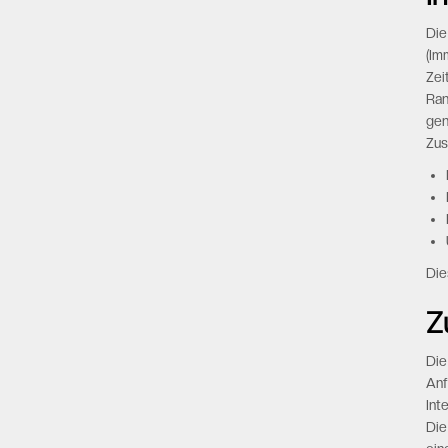
Die
(Im
Zei
Ran
gen
Zus
Die
Z
Die
Anf
Int
Die