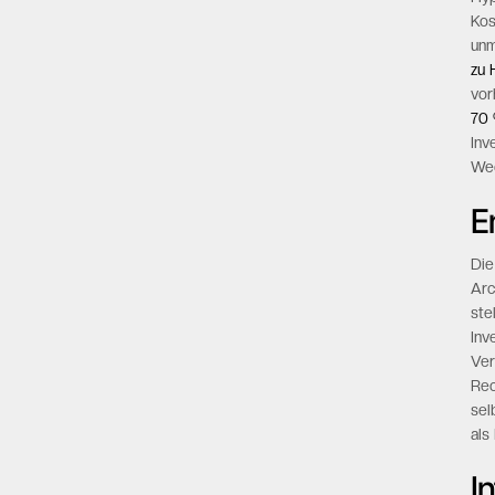
Kos
unm
zu 
vor
70 
Inv
Wec
E
Die
Arc
ste
Inv
Ver
Rec
sel
als
I