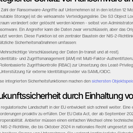
 Zahl der Ransomware-Angriffe auf Unternehmen ist in den letzten 12 M
mutable Storage) ist die wirksamste Verteidigungslinie. Die S3 Object Lo
traum verändert oder gelöscht werden können - selbst von Administrator
somware. Ein Angreifer kann die Daten zwar verschlüsseln, aber das Ori
utzt werden. Diese Funktion ist ein zentraler Baustein der NIS-2-Richtli
ätzliche Sicherheitsmaßnahmen umfassen:
Mehrschichtige Verschlüsselung der Daten (in-transit und at-rest).
Identitäts- und Zugriffsmanagement (IAM) mit Multi-Faktor-Authentifizier
Rollenbasierte Zugriffskontrolle (RBAC) zur Umsetzung des Least-Privileg
Unterstützung für externe Identitätsprovider via SAML/OIDC.
se integrierten Sicherheitsfunktionen machen den
sichersten Objektspei
ukunftssicherheit durch Einhaltung v
 regulatorische Landschaft in der EU entwickelt sich schnell weiter. Eine
orderungen proaktiv zu erfüllen. Der EU Data Act, der ab September 2025 
eroperabilität. Anbieter müssen einen einfachen Wechsel ohne technisch
 NIS-2-Richtlinie, die bis Oktober 2024 in nationales Recht umgesetzt se