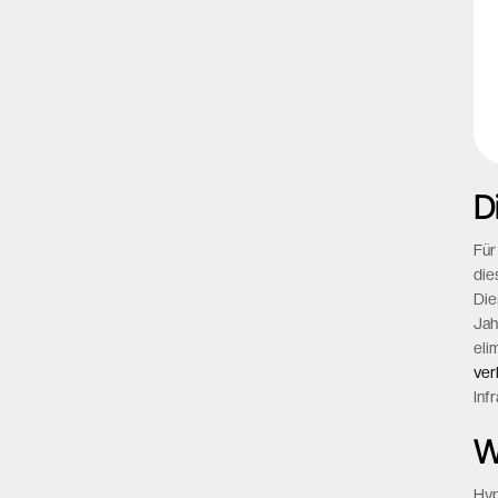
D
Für
die
Die
Jah
eli
ver
Inf
W
Hyp