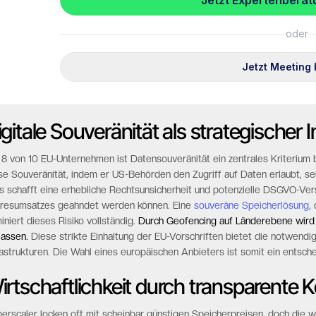
igitale Souveränität als strategischer 
 8 von 10 EU-Unternehmen ist Datensouveränität ein zentrales Kriteriu
se Souveränität, indem er US-Behörden den Zugriff auf Daten erlaubt, s
s schafft eine erhebliche Rechtsunsicherheit und potenzielle DSGVO-Ver
resumsatzes geahndet werden können. Eine
souveräne Speicherlösung
,
miniert dieses Risiko vollständig.
Durch Geofencing auf Länderebene wird s
lassen.
Diese strikte Einhaltung der EU-Vorschriften bietet die notwendig
rastrukturen. Die Wahl eines europäischen Anbieters ist somit ein entsche
irtschaftlichkeit durch transparente 
erscaler locken oft mit scheinbar günstigen Speicherpreisen, doch die w