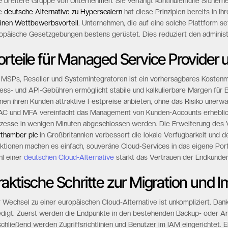
e breitere Gruppe von Unternehmen. Sie verlangt kontinuierliche Sicherh
ne
deutsche Alternative zu Hyperscalern
hat diese Prinzipien bereits in ih
einen Wettbewerbsvorteil.
Unternehmen, die auf eine solche Plattform set
opäische Gesetzgebungen bestens gerüstet. Dies reduziert den administra
orteile für Managed Service Provider
 MSPs, Reseller und Systemintegratoren ist ein vorhersagbares Kostenm
ess- und API-Gebühren ermöglicht stabile und kalkulierbare Margen für 
nen ihren Kunden attraktive Festpreise anbieten, ohne das Risiko unerw
C und MFA vereinfacht das Management von Kunden-Accounts erheblich
zesse in wenigen Minuten abgeschlossen werden. Die Erweiterung des V
thamber plc
in Großbritannien verbessert die lokale Verfügbarkeit und d
ktionen machen es einfach, souveräne Cloud-Services in das eigene Portf
l einer
deutschen Cloud-Alternative
stärkt das Vertrauen der Endkunden
raktische Schritte zur Migration und 
 Wechsel zu einer europäischen Cloud-Alternative ist unkompliziert. Dank
edigt. Zuerst werden die Endpunkte in den bestehenden Backup- oder Arch
chließend werden Zugriffsrichtlinien und Benutzer im IAM eingerichtet. E