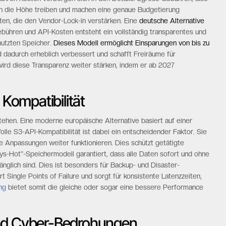
in die Höhe treiben und machen eine genaue Budgetierung
en, die den Vendor-Lock-in verstärken. Eine
deutsche Alternative
bühren und API-Kosten entsteht ein vollständig transparentes und
nutzten Speicher.
Dieses Modell ermöglicht Einsparungen von bis zu
rd dadurch erheblich verbessert und schafft Freiräume für
ird diese Transparenz weiter stärken, indem er ab 2027
 Kompatibilität
tehen. Eine moderne europäische Alternative basiert auf einer
Volle S3-API-Kompatibilität ist dabei ein entscheidender Faktor. Sie
 Anpassungen weiter funktionieren. Dies schützt getätigte
ays-Hot"-Speichermodell garantiert, dass alle Daten sofort und ohne
glich sind. Dies ist besonders für Backup- und Disaster-
t Single Points of Failure und sorgt für konsistente Latenzzeiten,
ng
bietet somit die gleiche oder sogar eine bessere Performance
und Cyber-Bedrohungen