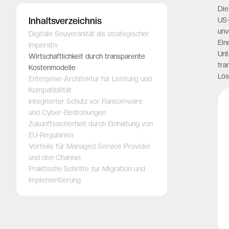
Die
Inhaltsverzeichnis
US-
unv
Digitale Souveränität als strategischer
Ei
Imperativ
Unt
Wirtschaftlichkeit durch transparente
tra
Kostenmodelle
Lös
Enterprise-Architektur für Leistung und
Kompatibilität
Integrierter Schutz vor Ransomware
und Cyber-Bedrohungen
Zukunftssicherheit durch Einhaltung von
EU-Regularien
Vorteile für Managed Service Provider
und den Channel
Praktische Schritte zur Migration und
Implementierung