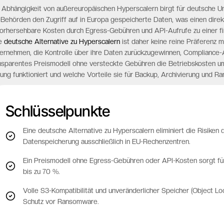
 Abhängigkeit von außereuropäischen Hyperscalern birgt für deutsche U
Behörden den Zugriff auf in Europa gespeicherte Daten, was einen direkt
orhersehbare Kosten durch Egress-Gebühren und API-Aufrufe zu einer fin
ne
deutsche Alternative zu Hyperscalern
ist daher keine reine Präferenz m
ernehmen, die Kontrolle über ihre Daten zurückzugewinnen, Compliance-
nsparentes Preismodell ohne versteckte Gebühren die Betriebskosten um b
ung funktioniert und welche Vorteile sie für Backup, Archivierung und R
Schlüsselpunkte
Eine deutsche Alternative zu Hyperscalern eliminiert die Risik
Datenspeicherung ausschließlich in EU-Rechenzentren.
Ein Preismodell ohne Egress-Gebühren oder API-Kosten sorgt für
bis zu 70 %.
Volle S3-Kompatibilität und unveränderlicher Speicher (Object Lo
Schutz vor Ransomware.