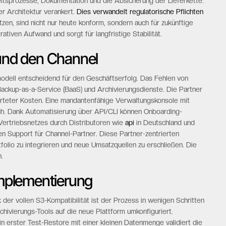
eitsprozesse, Dokumentation und die Absicherung der Lieferkette.
rer Architektur verankert.
Dies verwandelt regulatorische Pflichten
zen, sind nicht nur heute konform, sondern auch für zukünftige
tiven Aufwand und sorgt für langfristige Stabilität.
 und den Channel
odell entscheidend für den Geschäftserfolg. Das Fehlen von
Backup-as-a-Service (BaaS) und Archivierungsdienste. Die Partner
arteter Kosten. Eine mandantenfähige Verwaltungskonsole mit
. Dank Automatisierung über API/CLI können Onboarding-
ertriebsnetzes durch Distributoren wie
api
in Deutschland und
en Support für Channel-Partner. Diese Partner-zentrierten
olio zu integrieren und neue Umsatzquellen zu erschließen. Die
.
Implementierung
 der vollen S3-Kompatibilität ist der Prozess in wenigen Schritten
ivierungs-Tools auf die neue Plattform umkonfiguriert.
in erster Test-Restore mit einer kleinen Datenmenge validiert die