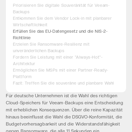
Priorisieren Sie digitale Souveränität für Veeam-
Backups
Entkommen Sie dem Vendor Lock-in mit planbarer
Wirtschaftlichkeit
Erfüllen Sie das EU-Datengesetz und die NIS-2-
Richtlinie
Erzielen Sie Ransomware-Resilienz mit
unveränderlichen Backups
Fordern Sie Leistung mit einer "Always-Hot"-
Architektur
Ermöglichen Sie MSPs mit einer Partner-Ready-
Plattform
Fazit: Treffen Sie die souveräne und planbare Wahl
Für deutsche Unternehmen ist die Wahl des richtigen
Cloud-Speichers für Veeam-Backups eine Entscheidung
mit erheblichen Konsequenzen. Über die reine Kapazität
hinaus beeinflusst die Wahl die DSGVO-Konformität, die
Budgetvorhersagbarkeit und die Widerstandsfähigkeit
gegen Ransomware, die alle 11 Sekunden ein