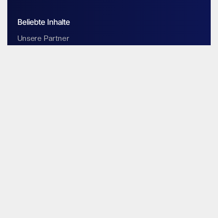
Beliebte Inhalte
Unsere Partner
Werden Sie Partner
Blog
Wissen & Support
Dokumentation
Magazin
Adresse
Friesenweg 12, Haus 5
22763 Hamburg
Deutschland
Kontakt