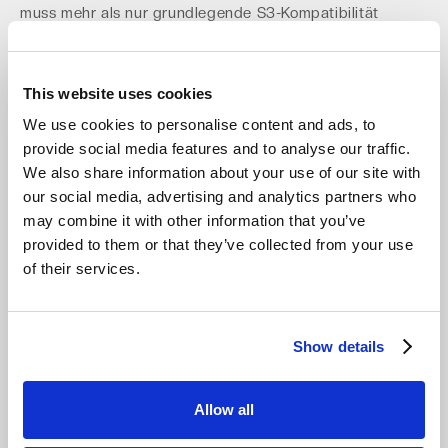
muss mehr als nur grundlegende S3-Kompatibilität
bieten. Achten Sie auf einen Anbieter, der erweiterte S3-
Funktionen unterstützt, um sicherzustellen, dass Ihre
vorhandenen Tools und Skripte ohne Änderungen
This website uses cookies
funktionieren. Zu den wichtigsten Funktionen gehören:
We use cookies to personalise content and ads, to
Objektversionierung
provide social media features and to analyse our traffic.
Lifecycle Management
We also share information about your use of our site with
Ereignisbenachrichtigungen
our social media, advertising and analytics partners who
Mehrteiliger Upload für große Dateien
may combine it with other information that you’ve
Granulare Identitäts- und Zugriffsverwaltung (IAM)
provided to them or that they’ve collected from your use
of their services.
Diese S3-Unterstützung auf Enterprise-Niveau schützt
Ihre Investition in bestehende Workflows und reduziert
das Migrationsrisiko auf nahezu Null.
Die Architektur von
Impossible Cloud ist auf Konsistenz und Skalierbarkeit
Show details
ausgelegt und verarbeitet Millionen von Objekten,
während sie gleichzeitig eine hohe Lese-/Schreibleistung
Allow all
für Ihre
S3-Speicher
-Anforderungen aufrechterhält.