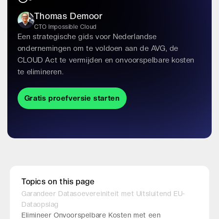
Thomas Demoor
CTO Impossible Cloud
Een strategische gids voor Nederlandse
ondernemingen om te voldoen aan de AVG, de
CLOUD Act te vermijden en onvoorspelbare kosten
te elimineren.
Gratis proefversie starten
Topics on this page
Garandeer Datasoevereiniteit met Uitsluitend EU-
Dataopslag
Elimineer Onvoorspelbare Kosten met een