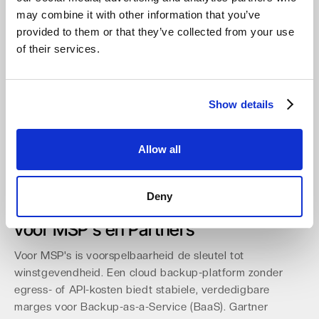
termijn van maximaal 2 maanden hun contract op te
may combine it with other information that you’ve
zeggen. Daarnaast stelt de NIS-2 richtlijn strengere eisen
provided to them or that they’ve collected from your use
aan het beveiligingsproces en kwetsbaarheidsbeheer
of their services.
van digitale dienstverleners. Een Europese provider die
'compliant by design' is, integreert deze vereisten in zijn
kernprocessen. Dit vereenvoudigt de compliance-last
Show details
voor Nederlandse ondernemingen aanzienlijk.
Het kiezen
van een provider die nu al voldoet aan de Data Act,
biedt een concurrentievoordeel voor de komende 3 jaar.
Allow all
Dit zorgt ervoor dat uw
3-2-1 backup-regel
niet alleen
technisch, maar ook juridisch robuust is.
Deny
Optimaliseer de Waardepropositie
voor MSP's en Partners
Voor MSP's is voorspelbaarheid de sleutel tot
winstgevendheid. Een cloud backup-platform zonder
egress- of API-kosten biedt stabiele, verdedigbare
marges voor Backup-as-a-Service (BaaS). Gartner