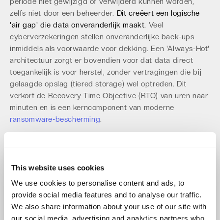
periode niet gewijzigd of verwijderd kunnen worden,
zelfs niet door een beheerder.
Dit creëert een logische
'air gap' die data onveranderlijk maakt.
Veel
cyberverzekeringen stellen onveranderlijke back-ups
inmiddels als voorwaarde voor dekking. Een 'Always-Hot'
architectuur zorgt er bovendien voor dat data direct
toegankelijk is voor herstel, zonder vertragingen die bij
gelaagde opslag (tiered storage) wel optreden. Dit
verkort de Recovery Time Objective (RTO) van uren naar
minuten en is een kerncomponent van moderne
ransomware-bescherming
.
Navigeer door het
Regelgevingslandschap van 2025
This website uses cookies
Vanaf 12 september 2025 introduceert de EU Data Act
We use cookies to personalise content and ads, to
nieuwe verplichtingen voor cloudproviders om
provide social media features and to analyse our traffic.
dataportabiliteit te garanderen en vendor lock-in te
We also share information about your use of our site with
voorkomen. Klanten krijgen het recht om binnen een
our social media, advertising and analytics partners who