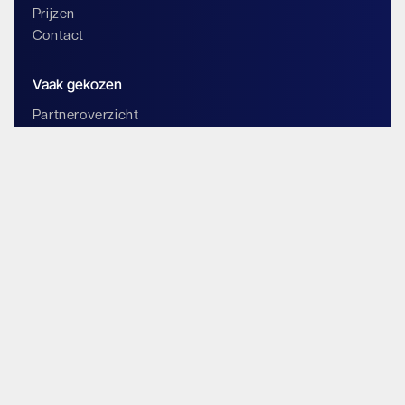
Prijzen
Contact
Vaak gekozen
Partneroverzicht
Word partner
Blog
Content hub
Documentatie
Magazine
Adres
Friesenweg 12, Haus 5
22763 Hamburg
Germany