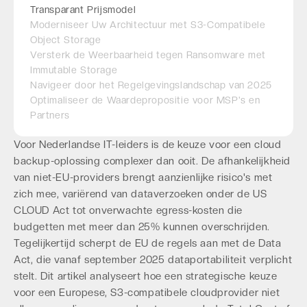
Transparant Prijsmodel
Moderniseer Uw Architectuur met S3-Compatibele
Object Storage
Versterk de Weerbaarheid tegen Ransomware met
Immutable Storage
Navigeer door het Regelgevingslandschap van 2025
Optimaliseer de Waardepropositie voor MSP's en
Partners
Voor Nederlandse IT-leiders is de keuze voor een cloud
backup-oplossing complexer dan ooit. De afhankelijkheid
van niet-EU-providers brengt aanzienlijke risico's met
zich mee, variërend van dataverzoeken onder de US
CLOUD Act tot onverwachte egress-kosten die
budgetten met meer dan 25% kunnen overschrijden.
Tegelijkertijd scherpt de EU de regels aan met de Data
Act, die vanaf september 2025 dataportabiliteit verplicht
stelt. Dit artikel analyseert hoe een strategische keuze
voor een Europese, S3-compatibele cloudprovider niet