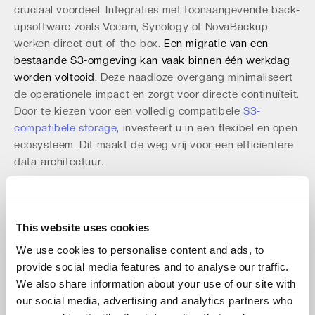
cruciaal voordeel. Integraties met toonaangevende back-
upsoftware zoals Veeam, Synology of NovaBackup
werken direct out-of-the-box.
Een migratie van een
bestaande S3-omgeving kan vaak binnen één werkdag
worden voltooid.
Deze naadloze overgang minimaliseert
de operationele impact en zorgt voor directe continuïteit.
Door te kiezen voor een volledig compatibele
S3-
compatibele storage
, investeert u in een flexibel en open
ecosysteem. Dit maakt de weg vrij voor een efficiëntere
data-architectuur.
Vereenvoudig Operations met een
'Always-Hot' Architectuur
This website uses cookies
Complexe storage tiers, zoals 'hot', 'cold' en 'archive',
We use cookies to personalise content and ads, to
introduceren operationele frictie en onvoorspelbare
provide social media features and to analyse our traffic.
kosten. Het terughalen van data uit een archieflaag kan
We also share information about your use of our site with
uren duren en leidt tot onverwachte retrieval-kosten die
our social media, advertising and analytics partners who
de TCO met 10-20% kunnen verhogen. Deze