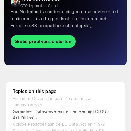
CTO Impossible Cloud
Hoe Nederlandse ondernemingen datasoevereiniteit
realiseren en verborgen kosten elimineren met
Europese S3-compatibele objectopslag.
Gratis proefversie starten
Topics on this page
Elimineer Onvoorspelbare Kosten in Uw
Cloudstrategie
Garandeer Datasoevereiniteit en Vermijd CLOUD
Act-Risico's
Voldoe Proactief aan de EU Data Act en NIS-2
Realiseer Naadloze Migratie met Volledige S3-