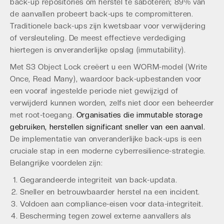
back-up repositories om herstel te saboteren; 89% van
de aanvallen probeert back-ups te compromitteren.
Traditionele back-ups zijn kwetsbaar voor verwijdering
of versleuteling. De meest effectieve verdediging
hiertegen is onveranderlijke opslag (immutability).
Met S3 Object Lock creëert u een WORM-model (Write
Once, Read Many), waardoor back-upbestanden voor
een vooraf ingestelde periode niet gewijzigd of
verwijderd kunnen worden, zelfs niet door een beheerder
met root-toegang.
Organisaties die
immutable storage
gebruiken, herstellen significant sneller van een aanval.
De implementatie van onveranderlijke back-ups is een
cruciale stap in een moderne cyberresilience-strategie.
Belangrijke voordelen zijn:
Gegarandeerde integriteit van back-updata.
Sneller en betrouwbaarder herstel na een incident.
Voldoen aan compliance-eisen voor data-integriteit.
Bescherming tegen zowel externe aanvallers als