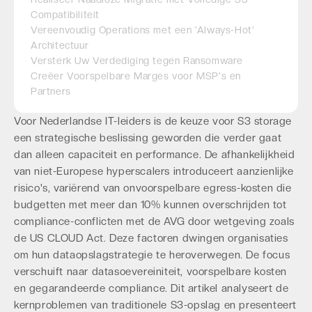
Compatibiliteit
Vereenvoudig Operations met een 'Always-Hot'
Architectuur
Versterk Uw Verdediging tegen Ransomware
Creëer Voorspelbare Marges voor MSP's en
Partners
Voor Nederlandse IT-leiders is de keuze voor S3 storage
een strategische beslissing geworden die verder gaat
dan alleen capaciteit en performance. De afhankelijkheid
van niet-Europese hyperscalers introduceert aanzienlijke
risico's, variërend van onvoorspelbare egress-kosten die
budgetten met meer dan 10% kunnen overschrijden tot
compliance-conflicten met de AVG door wetgeving zoals
de US CLOUD Act. Deze factoren dwingen organisaties
om hun dataopslagstrategie te heroverwegen. De focus
verschuift naar datasoevereiniteit, voorspelbare kosten
en gegarandeerde compliance. Dit artikel analyseert de
kernproblemen van traditionele S3-opslag en presenteert