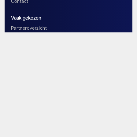
Contact
Vaak gekozen
Partneroverzicht
Word partner
Blog
Content hub
Documentatie
Magazine
Adres
Friesenweg 12, Haus 5
22763 Hamburg
Germany
Contact