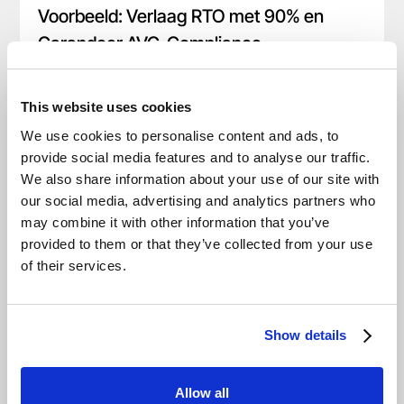
Voorbeeld: Verlaag RTO met 90% en
Garandeer AVG-Compliance
Christian Kaul
This website uses cookies
We use cookies to personalise content and ads, to
provide social media features and to analyse our traffic.
We also share information about your use of our site with
our social media, advertising and analytics partners who
may combine it with other information that you’ve
provided to them or that they’ve collected from your use
of their services.
01.12.2025
Data Replicatie Optimaliseren voor AVG-
Show details
Compliance en Bedrijfscontinuïteit in
2025
Allow all