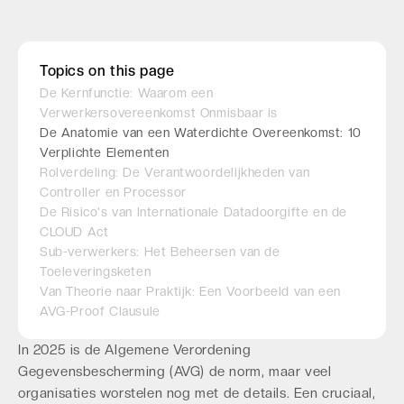
Topics on this page
De Kernfunctie: Waarom een
Verwerkersovereenkomst Onmisbaar is
De Anatomie van een Waterdichte Overeenkomst: 10
Verplichte Elementen
Rolverdeling: De Verantwoordelijkheden van
Controller en Processor
De Risico's van Internationale Datadoorgifte en de
CLOUD Act
Sub-verwerkers: Het Beheersen van de
Toeleveringsketen
Van Theorie naar Praktijk: Een Voorbeeld van een
AVG-Proof Clausule
In 2025 is de Algemene Verordening
Gegevensbescherming (AVG) de norm, maar veel
organisaties worstelen nog met de details. Een cruciaal,