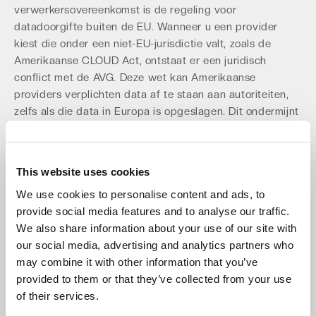
verwerkersovereenkomst is de regeling voor
datadoorgifte buiten de EU. Wanneer u een provider
kiest die onder een niet-EU-jurisdictie valt, zoals de
Amerikaanse CLOUD Act, ontstaat er een juridisch
conflict met de AVG. Deze wet kan Amerikaanse
providers verplichten data af te staan aan autoriteiten,
zelfs als die data in Europa is opgeslagen. Dit ondermijnt
de garanties in uw verwerkersovereenkomst.
Een
clausule die stelt dat data uitsluitend in EU-datacenters
wordt opgeslagen, is daarom onmisbaar
voor
This website uses cookies
datasoevereiniteit. Dit garandeert dat uw data onder de
We use cookies to personalise content and ads, to
exclusieve jurisdictie van de EU blijft. Het kiezen van een
provide social media features and to analyse our traffic.
Europese provider is de meest effectieve manier om dit
We also share information about your use of our site with
risico met 100% zekerheid uit te sluiten en een
our social media, advertising and analytics partners who
waterdicht
disaster recovery plan
te waarborgen.
may combine it with other information that you’ve
Sub-verwerkers: Het Beheersen van
provided to them or that they’ve collected from your use
of their services.
de Toeleveringsketen