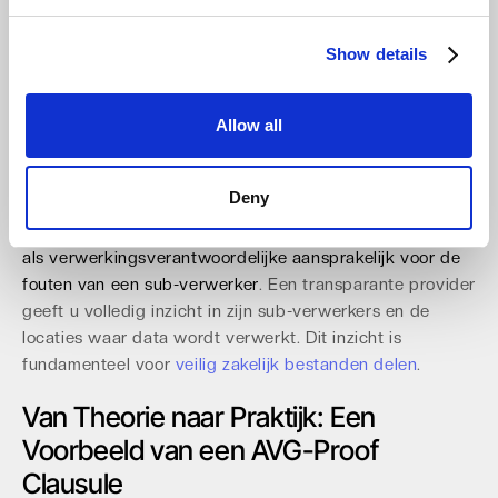
Uw verwerker kan op zijn beurt weer andere partijen
(sub-verwerkers) inschakelen, bijvoorbeeld voor
Show details
datacenter-infrastructuur. De AVG stelt hier strenge
eisen aan. De hoofdverwerker mag niet zomaar een sub-
verwerker inschakelen zonder uw voorafgaande
Allow all
schriftelijke toestemming. De verwerkersovereenkomst
moet dit proces expliciet regelen. De afspraken die u met
Deny
uw hoofdverwerker maakt, moeten contractueel worden
doorgelegd aan elke sub-verwerker in de keten.
U blijft
als verwerkingsverantwoordelijke aansprakelijk voor de
fouten van een sub-verwerker
. Een transparante provider
geeft u volledig inzicht in zijn sub-verwerkers en de
locaties waar data wordt verwerkt. Dit inzicht is
fundamenteel voor
veilig zakelijk bestanden delen
.
Van Theorie naar Praktijk: Een
Voorbeeld van een AVG-Proof
Clausule