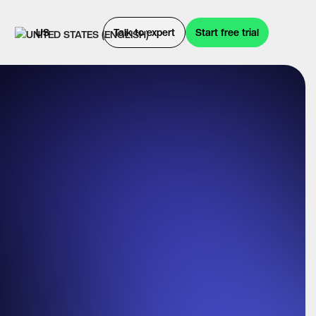
US
Talk to expert
Start free trial