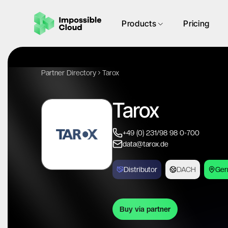
Products
Pricing
Partner Directory
Tarox
Tarox
+49 (0) 231/98 98 0-700
data@tarox.de
Distributor
DACH
Ger
Buy via partner