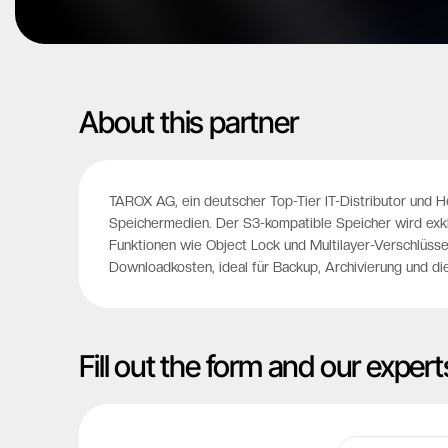
About this partner
TAROX AG, ein deutscher Top-Tier IT-Distributor und H
Speichermedien. Der S3-kompatible Speicher wird exklu
Funktionen wie Object Lock und Multilayer-Verschlüss
Downloadkosten, ideal für Backup, Archivierung und di
Fill out the form and our expert