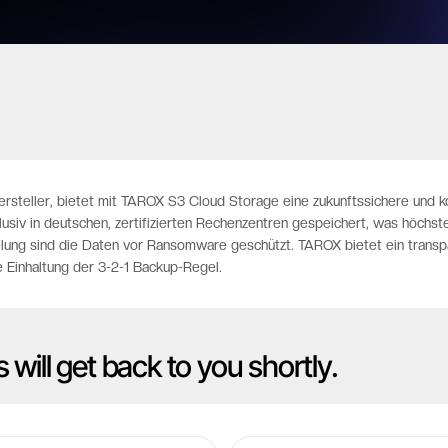
ersteller, bietet mit TAROX S3 Cloud Storage eine zukunftssichere und k
siv in deutschen, zertifizierten Rechenzentren gespeichert, was höchst
elung sind die Daten vor Ransomware geschützt. TAROX bietet ein trans
e Einhaltung der 3-2-1 Backup-Regel.
s will get back to you shortly.