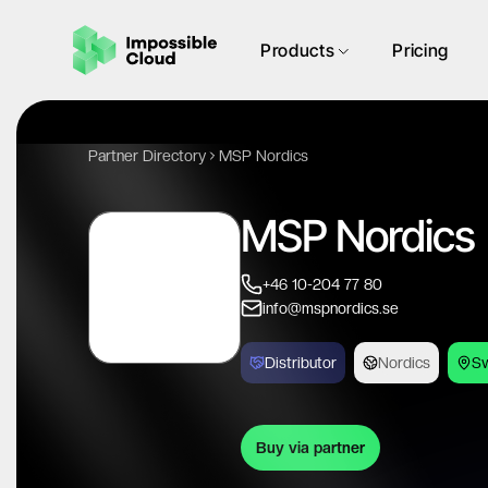
Products
Pricing
Partner Directory
MSP Nordics
MSP Nordics
+46 10-204 77 80
info@mspnordics.se
Distributor
Nordics
S
Buy via partner