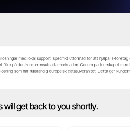
ösningar med lokal support, specifikt utformad för att hjälpa IT-företag 
eget före på den konkurrensutsatta marknaden. Genom partnerskapet med
ösning som har fullständig europeisk datasuveränitet. Detta ger kundern
s will get back to you shortly.