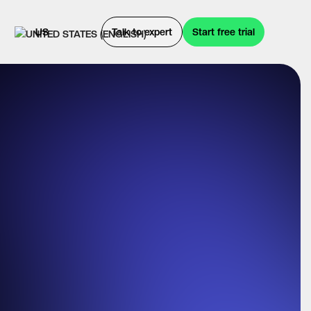
US
Talk to expert
Start free trial