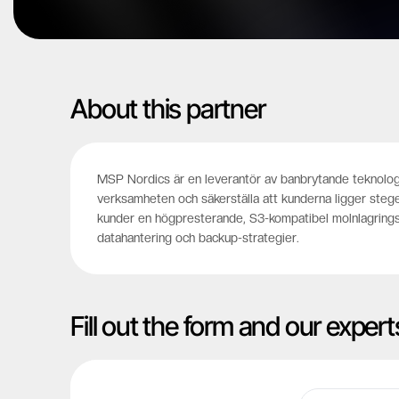
About this partner
MSP Nordics är en leverantör av banbrytande teknologil
verksamheten och säkerställa att kunderna ligger st
kunder en högpresterande, S3-kompatibel molnlagringsl
datahantering och backup-strategier.
Fill out the form and our expert