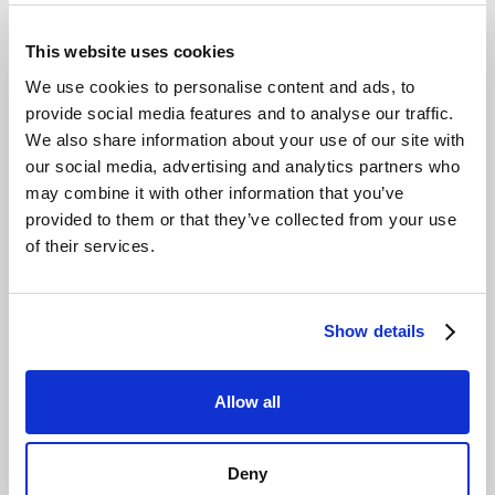
Hot' architectuur zorgt ervoor dat 100% van uw data
direct toegankelijk is, zonder vertraging.
This website uses cookies
Dit model, gecombineerd met volledige S3-
We use cookies to personalise content and ads, to
compatibiliteit, garandeert een naadloze integratie met
provide social media features and to analyse our traffic.
uw bestaande tools. Applicaties en back-upsoftware
We also share information about your use of our site with
zoals Veeam, Synology of NovaBackup werken zonder
our social media, advertising and analytics partners who
aanpassingen.
Een migratie vereist geen enkele
may combine it with other information that you’ve
herschrijving van code
, wat de overstaptijd van weken
provided to them or that they’ve collected from your use
naar dagen reduceert. De S3-standaard is de de facto
of their services.
norm voor
moderne object storage
.
De voordelen van deze aanpak zijn direct merkbaar in
kritische use cases. Denk aan het direct kunnen
Show details
doorzoeken van archieven voor een audit of het binnen
15 minuten starten van een volledige restore na een
Allow all
ransomware-aanval. Deze performance is een
kernonderdeel van een veerkrachtige IT-strategie.
Deny
Het Strategische Voordeel voor