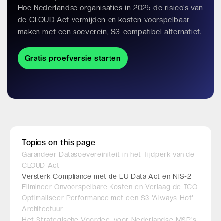
Hoe Nederlandse organisaties in 2025 de risico's van
de CLOUD Act vermijden en kosten voorspelbaar
maken met een soeverein, S3-compatibel alternatief.
Gratis proefversie starten
Topics on this page
Garandeer Datasoevereiniteit in het Tijdperk van de
CLOUD Act
Versterk Compliance met de EU Data Act en NIS-2
Elimineer Onvoorspelbare Kosten en Verlaag de TCO
Optimaliseer Performance met een S3 'Always-Hot'
Architectuur
Het Strategische Voordeel voor Nederlandse MSP's