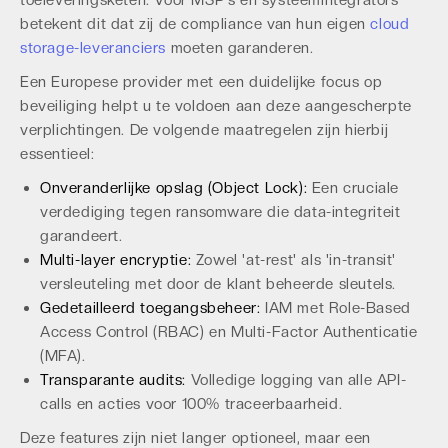
toeleveringsketen. Voor MSP's en systeemintegrators
betekent dit dat zij de compliance van hun eigen
cloud
storage-leveranciers
moeten garanderen.
Een Europese provider met een duidelijke focus op
beveiliging helpt u te voldoen aan deze aangescherpte
verplichtingen. De volgende maatregelen zijn hierbij
essentieel:
Onveranderlijke opslag (Object Lock):
Een cruciale
verdediging tegen ransomware die data-integriteit
garandeert.
Multi-layer encryptie:
Zowel 'at-rest' als 'in-transit'
versleuteling met door de klant beheerde sleutels.
Gedetailleerd toegangsbeheer:
IAM met Role-Based
Access Control (RBAC) en Multi-Factor Authenticatie
(MFA).
Transparante audits:
Volledige logging van alle API-
calls en acties voor 100% traceerbaarheid.
Deze features zijn niet langer optioneel, maar een