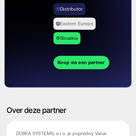
Distributor
Eastern Europe
Slovakia
Koop via een partner
Over deze partner
ZEBRA SYSTEMS, s.r.o. je popredný Value