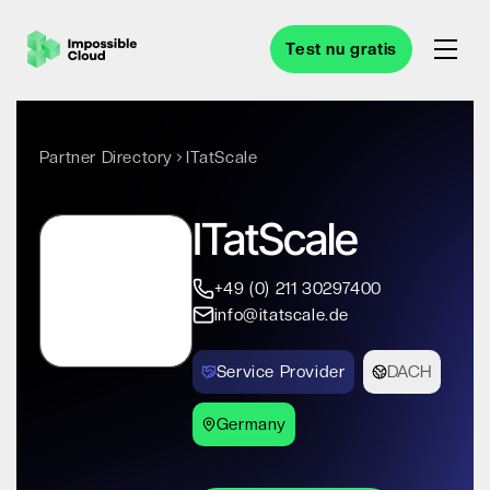
Test nu gratis
Partner Directory
ITatScale
ITatScale
+49 (0) 211 30297400
info@itatscale.de
Service Provider
DACH
Germany