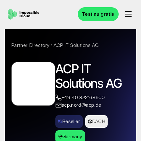
Test nu gratis
Partner Directory
ACP IT Solutions AG
ACP IT
Solutions AG
+49 40 822168600
acp.nord@acp.de
Reseller
DACH
Germany